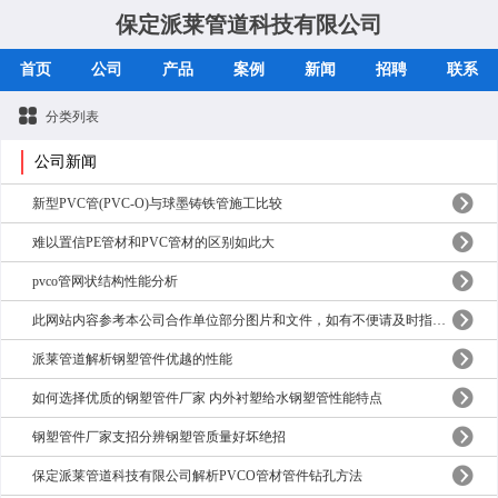
保定派莱管道科技有限公司
首页
公司
产品
案例
新闻
招聘
联系
分类列表
公司新闻
新型PVC管(PVC-O)与球墨铸铁管施工比较
难以置信PE管材和PVC管材的区别如此大
pvco管网状结构性能分析
此网站内容参考本公司合作单位部分图片和文件，如有不便请及时指正以便更改。
派莱管道解析钢塑管件优越的性能
如何选择优质的钢塑管件厂家 内外衬塑给水钢塑管性能特点
钢塑管件厂家支招分辨钢塑管质量好坏绝招
保定派莱管道科技有限公司解析PVCO管材管件钻孔方法